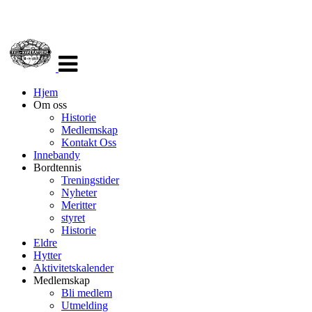
Veksle
navigasjon
Hjem
Om oss
Historie
Medlemskap
Kontakt Oss
Innebandy
Bordtennis
Treningstider
Nyheter
Meritter
styret
Historie
Eldre
Hytter
Aktivitetskalender
Medlemskap
Bli medlem
Utmelding