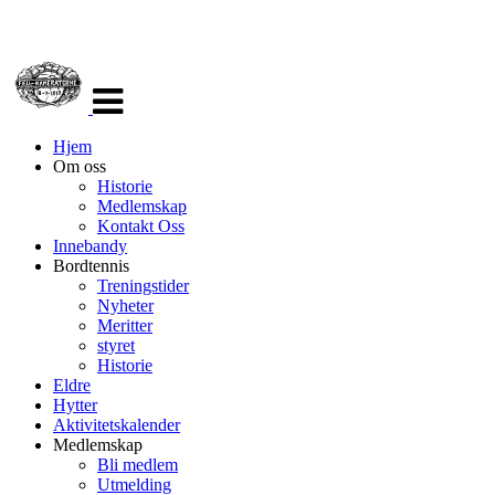
Veksle
navigasjon
Hjem
Om oss
Historie
Medlemskap
Kontakt Oss
Innebandy
Bordtennis
Treningstider
Nyheter
Meritter
styret
Historie
Eldre
Hytter
Aktivitetskalender
Medlemskap
Bli medlem
Utmelding