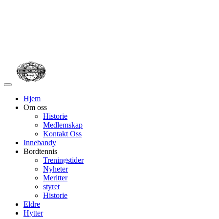
Veksle
navigasjon
Hjem
Om oss
Historie
Medlemskap
Kontakt Oss
Innebandy
Bordtennis
Treningstider
Nyheter
Meritter
styret
Historie
Eldre
Hytter