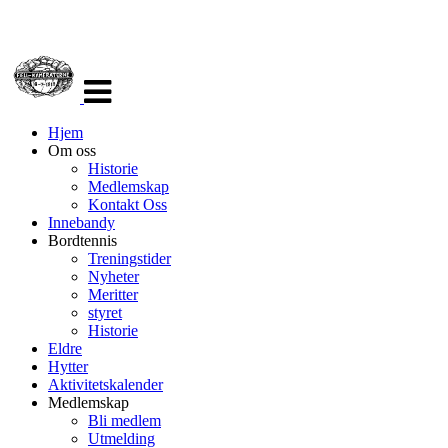
Veksle
navigasjon
Hjem
Om oss
Historie
Medlemskap
Kontakt Oss
Innebandy
Bordtennis
Treningstider
Nyheter
Meritter
styret
Historie
Eldre
Hytter
Aktivitetskalender
Medlemskap
Bli medlem
Utmelding