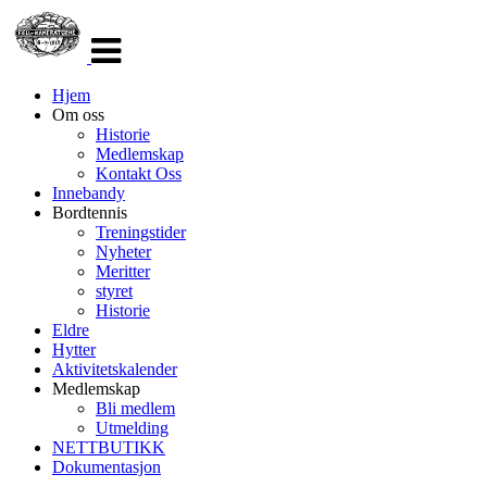
Veksle
navigasjon
Hjem
Om oss
Historie
Medlemskap
Kontakt Oss
Innebandy
Bordtennis
Treningstider
Nyheter
Meritter
styret
Historie
Eldre
Hytter
Aktivitetskalender
Medlemskap
Bli medlem
Utmelding
NETTBUTIKK
Dokumentasjon